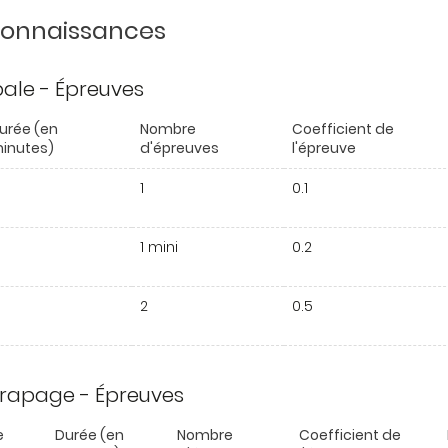
 connaissances
ipale - Épreuves
urée (en
Nombre
Coefficient de
inutes)
d'épreuves
l'épreuve
1
0.1
1 mini
0.2
2
0.5
trapage - Épreuves
e
Durée (en
Nombre
Coefficient de