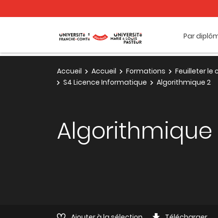
Par diplô
Accueil
Accueil
Formations
Feuilleter l
S4 Licence Informatique
Algorithmique 2
Algorithmique
Ajouter à la sélection
Télécharger