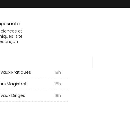
posante
Sciences et
niques, site
Besançon
avaux Pratiques
18h
urs Magistral
18h
vaux Dirigés
18h