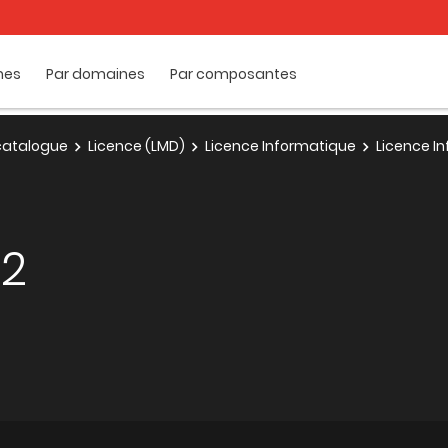
mes
Par domaines
Par composantes
e catalogue
Licence (LMD)
Licence Informatique
Licence In
 2