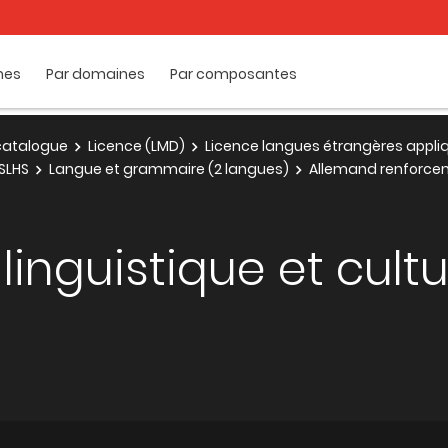
mes
Par domaines
Par composantes
e catalogue
Licence (LMD)
Licence langues étrangères appli
SLHS
Langue et grammaire (2 langues)
Allemand renforce
inguistique et cultu