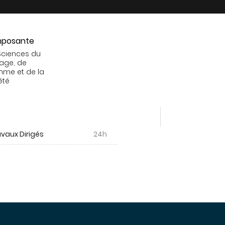
posante
Sciences du
age, de
mme et de la
été
vaux Dirigés
24h