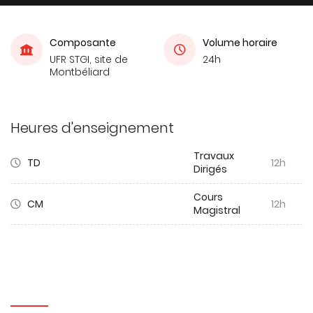
Composante
Volume horaire
UFR STGI, site de
24h
Montbéliard
Heures d'enseignement
Travaux
TD
12h
Dirigés
Cours
CM
12h
Magistral