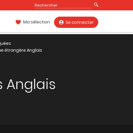
Ma sélection
Se connecter
quées
ue étrangère Anglais
 Anglais