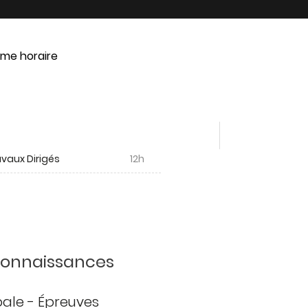
me horaire
vaux Dirigés
12h
 connaissances
ipale - Épreuves