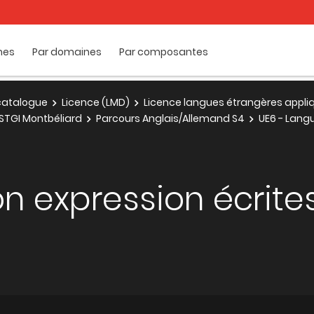
mes
Par domaines
Par composantes
e catalogue
Licence (LMD)
Licence langues étrangères appli
STGI Montbéliard
Parcours Anglais/Allemand S4
UE6 - Lang
 expression écrites