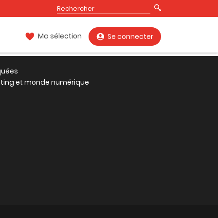
Ma sélection
Se connecter
quées
eting et monde numérique