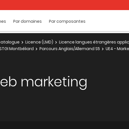
mes
Par domaines
Par composantes
e catalogue
Licence (LMD)
Licence langues étrangères appli
STGI Montbéliard
Parcours Anglais/Allemand S5
UE4 - Mark
web marketing