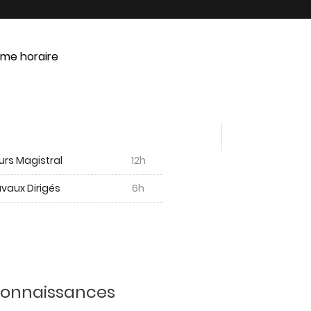
me horaire
urs Magistral
12h
vaux Dirigés
6h
 connaissances