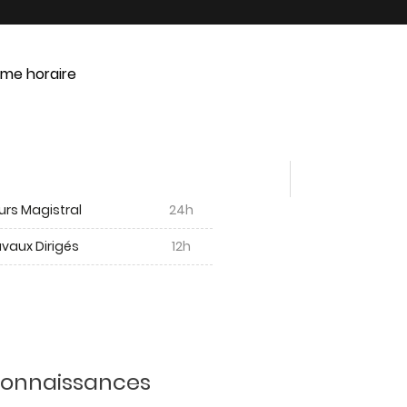
me horaire
urs Magistral
24h
vaux Dirigés
12h
 connaissances