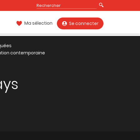
Ma sélection
Se connecter
quées
isation contemporaine
ays