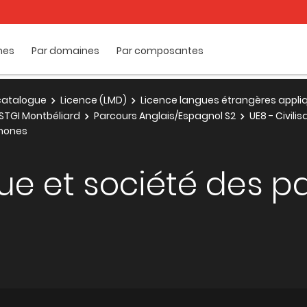
mes
Par domaines
Par composantes
e catalogue
Licence (LMD)
Licence langues étrangères appli
STGI Montbéliard
Parcours Anglais/Espagnol S2
UE8 - Civil
phones
que et société des p