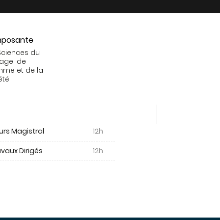
posante
Sciences du
age, de
mme et de la
été
urs Magistral
12h
vaux Dirigés
12h