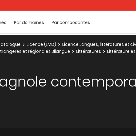
mes
Par domaines
Par composantes
e catalogue
Licence (LMD)
Licence Langues, littératures et ci
 étrangères et régionales Bilangue
Littératures
Littérature 
spagnole contempor