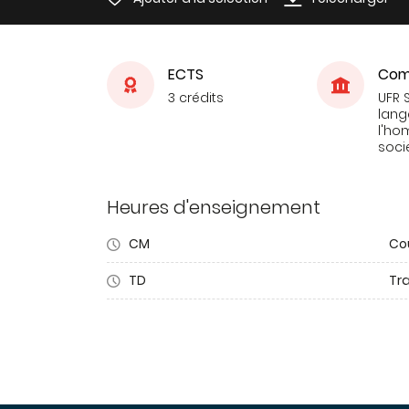
ECTS
Com
3 crédits
UFR 
lang
l'ho
soci
Heures d'enseignement
CM
Co
TD
Tra