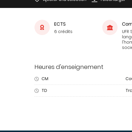
ECTS
Com
6 crédits
UFR 
lang
l'ho
soci
Heures d'enseignement
CM
Co
TD
Tra