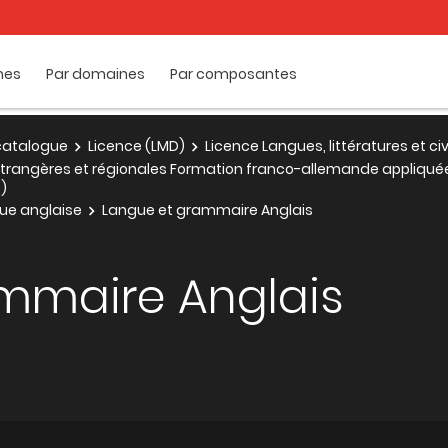
mes
Par domaines
Par composantes
e catalogue
Licence (LMD)
Licence Langues, littératures et ci
ns étrangères et régionales Formation franco-allemande appliqué
t)
gue anglaise
Langue et grammaire Anglais
mmaire Anglais