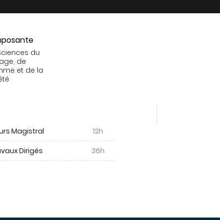
posante
Sciences du
age, de
mme et de la
été
urs Magistral
12h
vaux Dirigés
36h