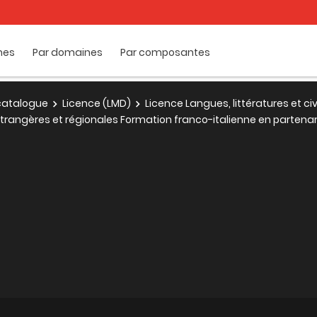
mes
Par domaines
Par composantes
e catalogue
Licence (LMD)
Licence Langues, littératures et ci
s étrangères et régionales Formation franco-italienne en partena