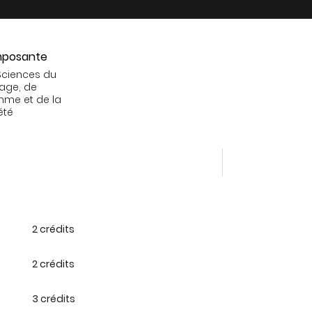
posante
Sciences du
age, de
mme et de la
été
2 crédits
2 crédits
3 crédits