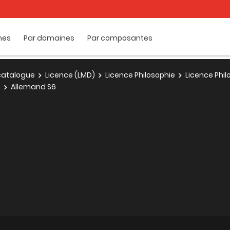
mes
Par domaines
Par composantes
e catalogue
Licence (LMD)
Licence Philosophie
Licence Phil
s
Allemand S6