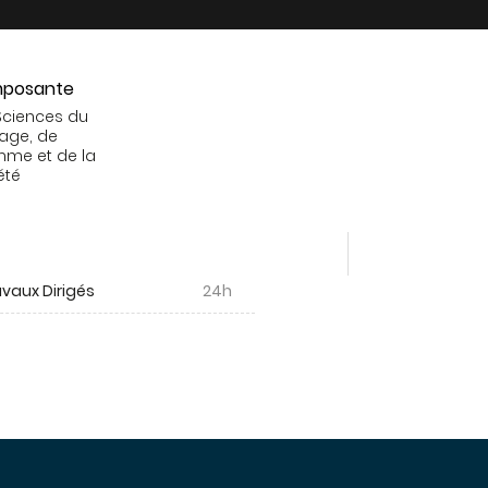
posante
Sciences du
age, de
mme et de la
été
vaux Dirigés
24h