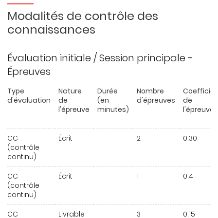
Modalités de contrôle des
connaissances
Évaluation initiale / Session principale -
Épreuves
Type
Nature
Durée
Nombre
Coefficie
d'évaluation
de
(en
d'épreuves
de
l'épreuve
minutes)
l'épreuve
CC
Écrit
2
0.30
(contrôle
continu)
CC
Écrit
1
0.4
(contrôle
continu)
CC
Livrable
3
0.15