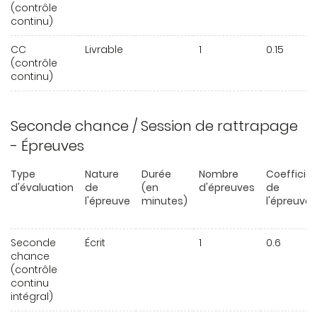
(contrôle
continu)
CC
Livrable
1
0.15
(contrôle
continu)
Seconde chance / Session de rattrapage
- Épreuves
Type
Nature
Durée
Nombre
Coefficie
d'évaluation
de
(en
d'épreuves
de
l'épreuve
minutes)
l'épreuve
Seconde
Écrit
1
0.6
chance
(contrôle
continu
intégral)