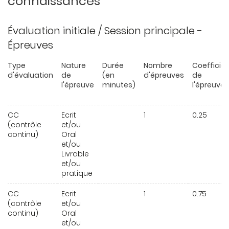
connaissances
Évaluation initiale / Session principale -
Épreuves
Type
Nature
Durée
Nombre
Coefficie
d'évaluation
de
(en
d'épreuves
de
l'épreuve
minutes)
l'épreuve
CC
Ecrit
1
0.25
(contrôle
et/ou
continu)
Oral
et/ou
Livrable
et/ou
pratique
CC
Ecrit
1
0.75
(contrôle
et/ou
continu)
Oral
et/ou