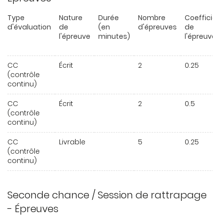
Type
Nature
Durée
Nombre
Coefficie
d'évaluation
de
(en
d'épreuves
de
l'épreuve
minutes)
l'épreuve
CC
Écrit
2
0.25
(contrôle
continu)
CC
Écrit
2
0.5
(contrôle
continu)
CC
Livrable
5
0.25
(contrôle
continu)
Seconde chance / Session de rattrapage
- Épreuves