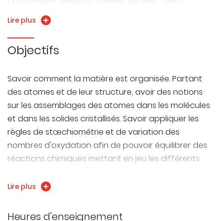
1. La réaction chimique (solides, liquides, gaz):
2. Une réaction particulière : l'oxydo-réduction
Lire plus
3. Cinétique - Vitesse de réaction
4. Cristallographie (cfc, cc, hc) : Structure des solides
Objectifs
cristallisés
5. Atomistique (l'atome, spectre de l'atome
Savoir comment la matière est organisée. Partant
d'hydrogène, configuration électronique des
des atomes et de leur structure, avoir des notions
éléments, compréhension du classement
sur les assemblages des atomes dans les molécules
périodique, électronégativité).
et dans les solides cristallisés. Savoir appliquer les
règles de stœchiométrie et de variation des
nombres d'oxydation afin de pouvoir équilibrer des
réactions chimiques mettant en jeu les différents
états de la matière (solide, liquide, gaz). Acquérir
des méthodes de travail, de l'autonomie en lien
Lire plus
direct avec l'UE de Méthodologie Universitaire.
Heures d'enseignement