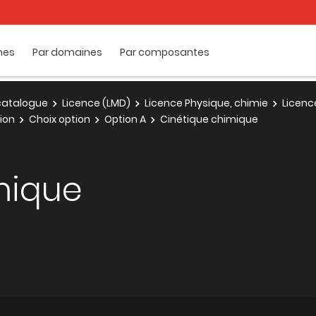
mes
Par domaines
Par composantes
e catalogue
Licence (LMD)
Licence Physique, chimie
Licenc
ion
Choix option
Option A
Cinétique chimique
mique