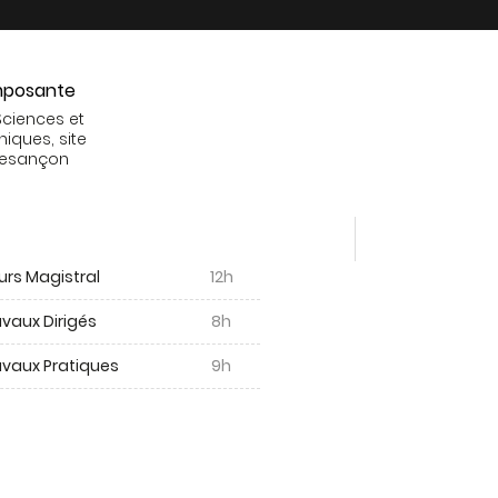
posante
Sciences et
niques, site
Besançon
urs Magistral
12h
vaux Dirigés
8h
avaux Pratiques
9h