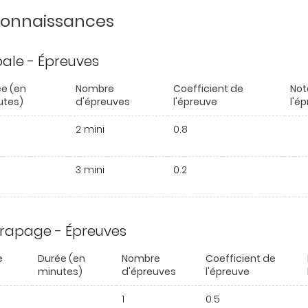
 connaissances
ipale - Épreuves
e (en
Nombre
Coefficient de
Not
utes)
d'épreuves
l'épreuve
l'é
2 mini
0.8
3 mini
0.2
trapage - Épreuves
e
Durée (en
Nombre
Coefficient de
minutes)
d'épreuves
l'épreuve
1
0.5