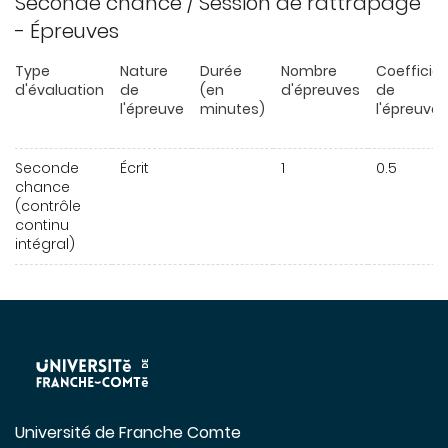
Seconde chance / Session de rattrapage
- Épreuves
Type
Nature
Durée
Nombre
Coefficie
d'évaluation
de
(en
d'épreuves
de
l'épreuve
minutes)
l'épreuve
Seconde
Écrit
1
0.5
chance
(contrôle
continu
intégral)
Université de Franche Comte