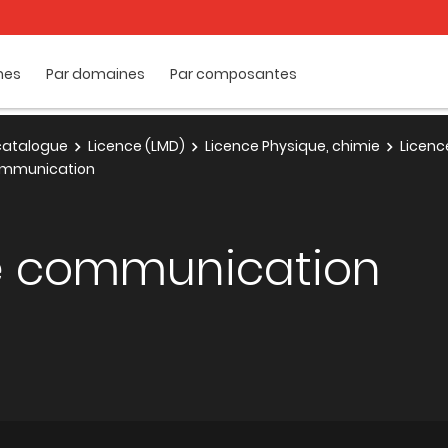
mes
Par domaines
Par composantes
e catalogue
Licence (LMD)
Licence Physique, chimie
Licenc
ommunication
e communication