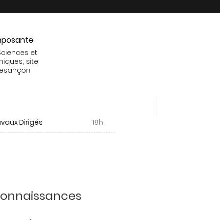
posante
Sciences et
niques, site
Besançon
vaux Dirigés
18h
 connaissances