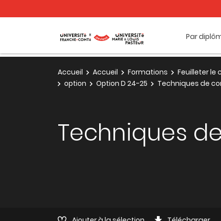
Par diplô
Accueil
Accueil
Formations
Feuilleter l
option
Option D 24-25
Techniques de c
Techniques d
Ajouter à la sélection
Télécharger