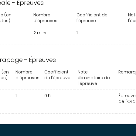
ipale - Épreuves
e (en
Nombre
Coefficient de
Not
utes)
d'épreuves
l'épreuve
l'é
2 mini
1
trapage - Épreuves
 (en
Nombre
Coefficient
Note
Remarq
tes)
d'épreuves
de l'épreuve
éliminatoire de
l'épreuve
1
0.5
Épreuve
de l'Ora