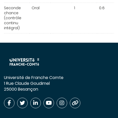
Seconde
Oral
1
0.6
chance
(contrôle
continu
intégral)
Université de Franche Comte
1 Rue Claude Goudimel
25000 Besançon