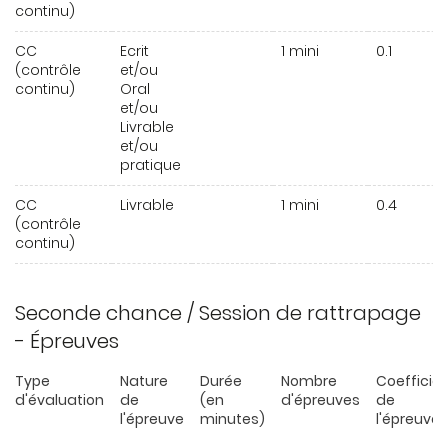
continu)
CC
Ecrit
1 mini
0.1
(contrôle
et/ou
continu)
Oral
et/ou
Livrable
et/ou
pratique
CC
Livrable
1 mini
0.4
(contrôle
continu)
Seconde chance / Session de rattrapage
- Épreuves
Type
Nature
Durée
Nombre
Coefficie
d'évaluation
de
(en
d'épreuves
de
l'épreuve
minutes)
l'épreuve