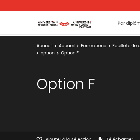
Par diplô
Accueil
Accueil
Formations
Feuilleter l
option
Option F
Option F
Ajouter à la sélection
Télécharger