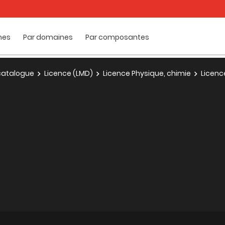
mes
Par domaines
Par composantes
e catalogue
Licence (LMD)
Licence Physique, chimie
Licenc