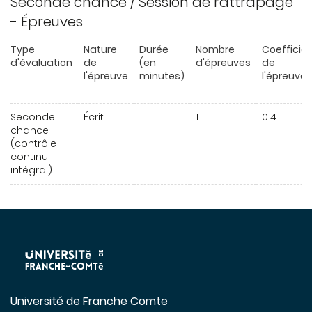
Seconde chance / Session de rattrapage
- Épreuves
Type
Nature
Durée
Nombre
Coefficie
d'évaluation
de
(en
d'épreuves
de
l'épreuve
minutes)
l'épreuve
Seconde
Écrit
1
0.4
chance
(contrôle
continu
intégral)
Université de Franche Comte