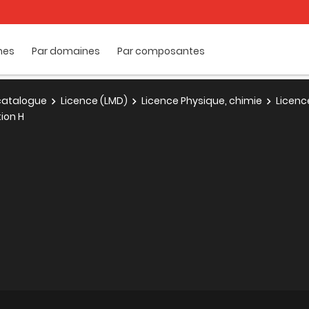
mes
Par domaines
Par composantes
e catalogue
Licence (LMD)
Licence Physique, chimie
Licenc
ion H