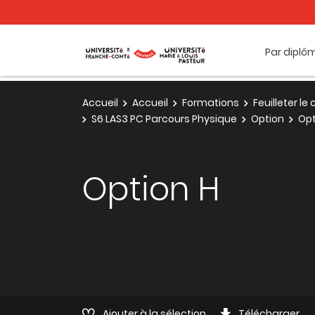
Par diplô
Accueil
Accueil
Formations
Feuilleter l
S6 LAS3 PC Parcours Physique
Option
Opt
Option H
Ajouter à la sélection
Télécharger