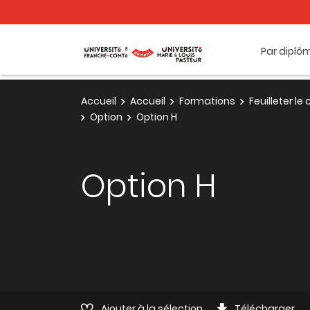
Par diplô
Accueil
Accueil
Formations
Feuilleter l
Option
Option H
Option H
Ajouter à la sélection
Télécharger