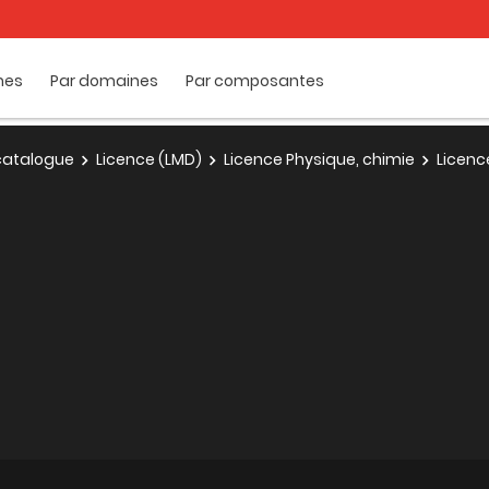
mes
Par domaines
Par composantes
e catalogue
Licence (LMD)
Licence Physique, chimie
Licenc