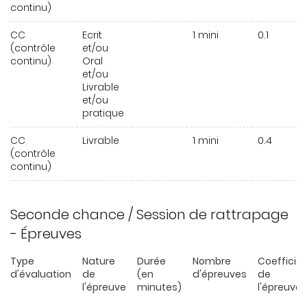
continu)
CC
Ecrit
1 mini
0.1
(contrôle
et/ou
continu)
Oral
et/ou
Livrable
et/ou
pratique
CC
Livrable
1 mini
0.4
(contrôle
continu)
Seconde chance / Session de rattrapage
- Épreuves
Type
Nature
Durée
Nombre
Coefficie
d'évaluation
de
(en
d'épreuves
de
l'épreuve
minutes)
l'épreuve