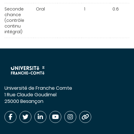
Seconde
Oral
1
0.6
chance
(contrôle
continu
intégral)
Université de Franche Comte
1 Rue Claude Goudimel
25000 Besançon