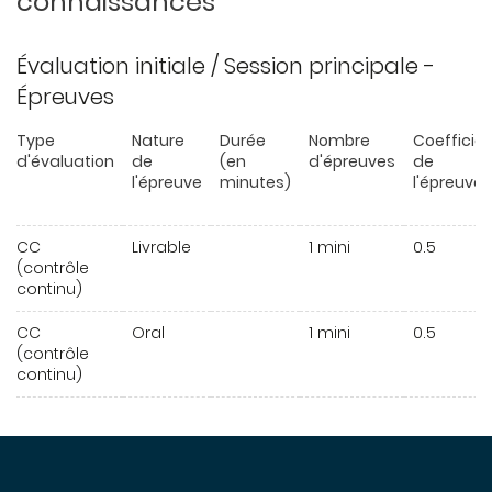
connaissances
Évaluation initiale / Session principale -
Épreuves
Type
Nature
Durée
Nombre
Coefficie
d'évaluation
de
(en
d'épreuves
de
l'épreuve
minutes)
l'épreuve
CC
Livrable
1 mini
0.5
(contrôle
continu)
CC
Oral
1 mini
0.5
(contrôle
continu)