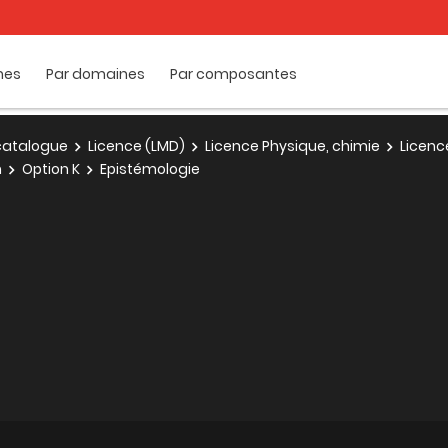
mes
Par domaines
Par composantes
e catalogue
Licence (LMD)
Licence Physique, chimie
Licenc
n
Option K
Epistémologie