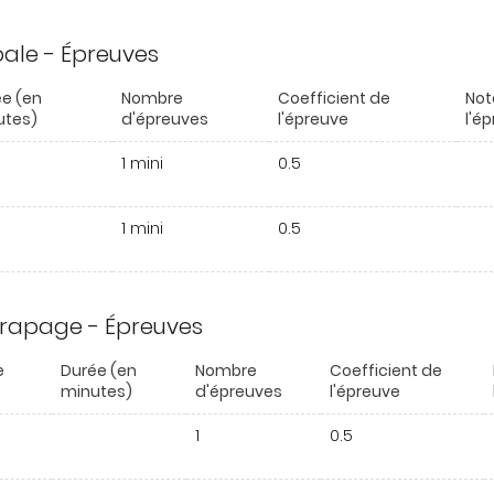
ipale - Épreuves
e (en
Nombre
Coefficient de
Not
utes)
d'épreuves
l'épreuve
l'é
1 mini
0.5
1 mini
0.5
trapage - Épreuves
e
Durée (en
Nombre
Coefficient de
minutes)
d'épreuves
l'épreuve
1
0.5