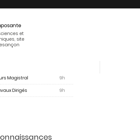
posante
Sciences et
niques, site
Besançon
urs Magistral
9h
vaux Dirigés
9h
 connaissances