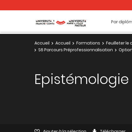
Par diplô
Accueil
Accueil
Formations
Feuilleter l
S6 Parcours Préprofessionnalisation
Optio
Epistémologie
Ajouter à la sélection
Télécharger