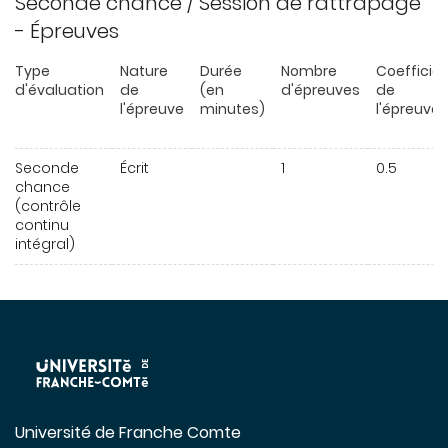
Seconde chance / Session de rattrapage
- Épreuves
Type
Nature
Durée
Nombre
Coefficie
d'évaluation
de
(en
d'épreuves
de
l'épreuve
minutes)
l'épreuve
Seconde
Écrit
1
0.5
chance
(contrôle
continu
intégral)
Université de Franche Comte