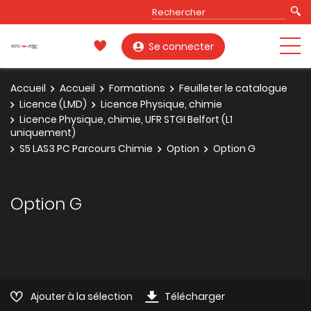
Se connecter
Accueil
Accueil
Formations
Feuilleter le catalogue
Licence (LMD)
Licence Physique, chimie
Licence Physique, chimie, UFR STGI Belfort (L1
uniquement)
S5 LAS3 PC Parcours Chimie
Option
Option G
Option G
Ajouter à la sélection
Télécharger