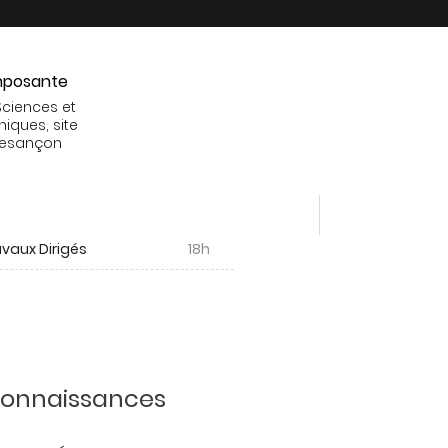
posante
Sciences et
niques, site
Besançon
vaux Dirigés
18h
 connaissances