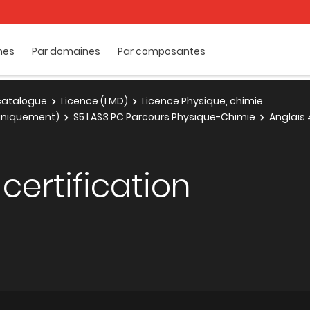
mes
Par domaines
Par composantes
e catalogue
Licence (LMD)
Licence Physique, chimie
1 uniquement)
S5 LAS3 PC Parcours Physique-Chimie
Anglais 
certification