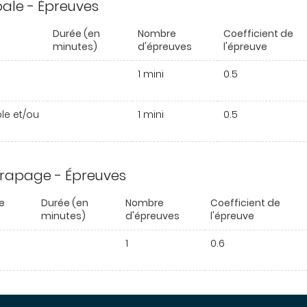
ipale - Épreuves
Durée (en
Nombre
Coefficient de
minutes)
d'épreuves
l'épreuve
1 mini
0.5
ble et/ou
1 mini
0.5
trapage - Épreuves
e
Durée (en
Nombre
Coefficient de
e
minutes)
d'épreuves
l'épreuve
1
0.6