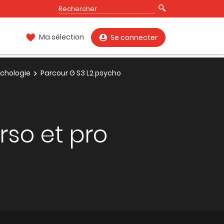
Ma sélection
Se connecter
ychologie
Parcour G S3 L2 psycho
rso et pro