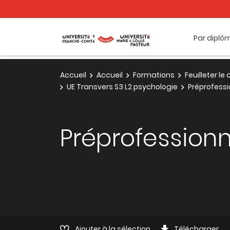
Par diplô
Accueil
Accueil
Formations
Feuilleter l
UE Transvers S3 L2 psychologie
Préprofessio
Préprofessionna
Ajouter à la sélection
Télécharger