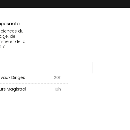
posante
Sciences du
age, de
mme et de la
été
vaux Dirigés
20h
urs Magistral
18h