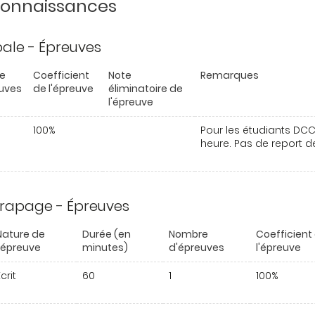
 connaissances
ipale - Épreuves
e
Coefficient
Note
Remarques
uves
de l'épreuve
éliminatoire de
l'épreuve
100%
Pour les étudiants DCC: 
heure. Pas de report de
trapage - Épreuves
Nature de
Durée (en
Nombre
Coefficient
l'épreuve
minutes)
d'épreuves
l'épreuve
crit
60
1
100%