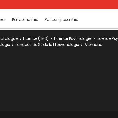
mes
Par domaines
Par composantes
e catalogue
Licence (LMD)
Licence Psychologie
Licence Psy
ologie
Langues du S2 de la L1 psychologie
Allemand