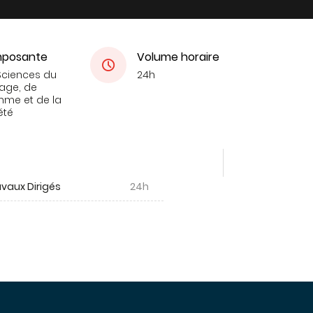
posante
Volume horaire
Sciences du
24h
age, de
mme et de la
été
vaux Dirigés
24h