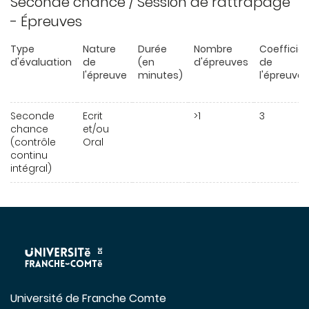
Seconde chance / Session de rattrapage
- Épreuves
Type
Nature
Durée
Nombre
Coefficie
d'évaluation
de
(en
d'épreuves
de
l'épreuve
minutes)
l'épreuve
Seconde
Ecrit
>1
3
chance
et/ou
(contrôle
Oral
continu
intégral)
Université de Franche Comte