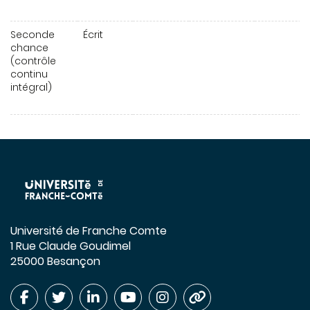
Seconde
Écrit
chance
(contrôle
continu
intégral)
Université de Franche Comte
1 Rue Claude Goudimel
25000 Besançon