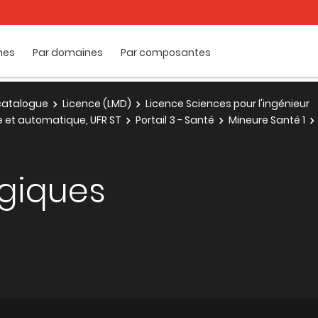
mes
Par domaines
Par composantes
e catalogue
Licence (LMD)
Licence Sciences pour l'ingénieur
ue et automatique, UFR ST
Portail 3 - Santé
Mineure Santé 1
ogiques