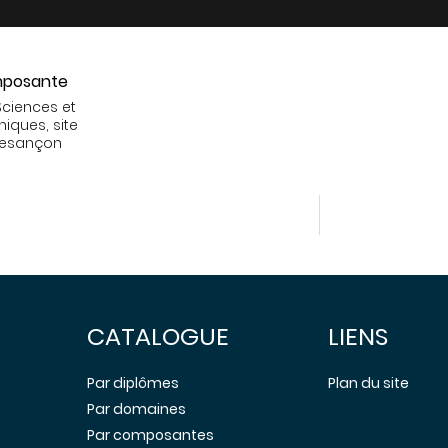
posante
Sciences et
niques, site
Besançon
CATALOGUE
LIENS
Par diplômes
Plan du site
Par domaines
Par composantes