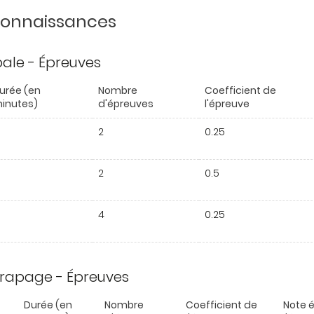
 connaissances
ipale - Épreuves
urée (en
Nombre
Coefficient de
inutes)
d'épreuves
l'épreuve
2
0.25
2
0.5
4
0.25
trapage - Épreuves
Durée (en
Nombre
Coefficient de
Note é