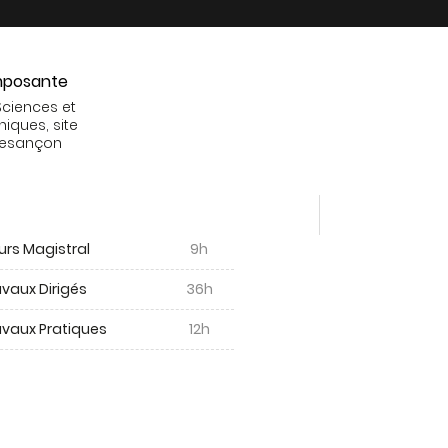
posante
Sciences et
niques, site
Besançon
urs Magistral
9h
vaux Dirigés
36h
avaux Pratiques
12h