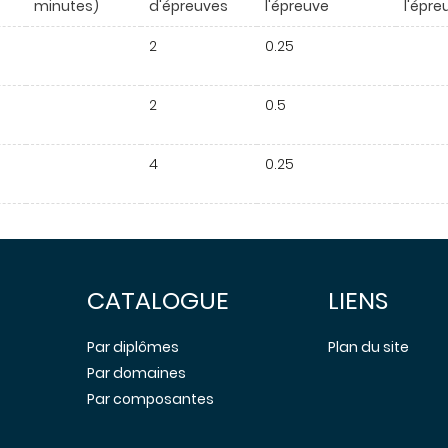
minutes)
d'épreuves
l'épreuve
l'épre
2
0.25
2
0.5
4
0.25
CATALOGUE
LIENS
Par diplômes
Plan du site
Par domaines
Par composantes