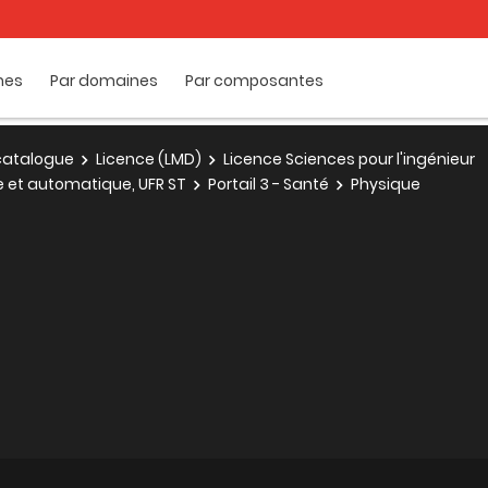
mes
Par domaines
Par composantes
e catalogue
Licence (LMD)
Licence Sciences pour l'ingénieur
ue et automatique, UFR ST
Portail 3 - Santé
Physique