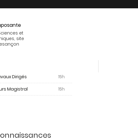
posante
Sciences et
niques, site
Besançon
vaux Dirigés
15h
urs Magistral
15h
 connaissances