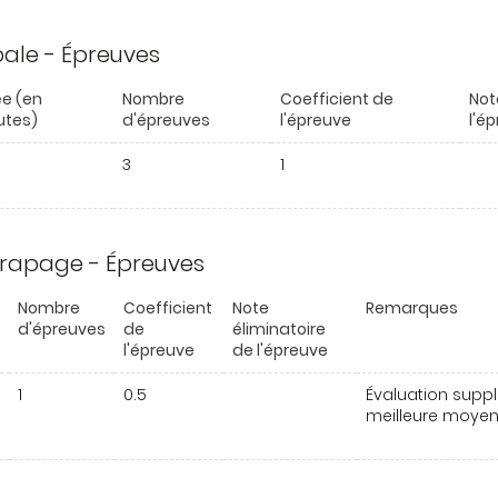
ipale - Épreuves
e (en
Nombre
Coefficient de
Not
utes)
d'épreuves
l'épreuve
l'é
3
1
trapage - Épreuves
Nombre
Coefficient
Note
Remarques
d'épreuves
de
éliminatoire
l'épreuve
de l'épreuve
1
0.5
Évaluation suppl
meilleure moyenn