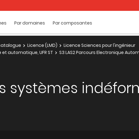
mes
Par domaines
Par composantes
e catalogue
Licence (LMD)
Licence Sciences pour l'ingénieur
ue et automatique, UFR ST
S3 LAS2 Parcours Electronique Auto
 systèmes indéfor