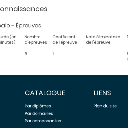
 connaissances
ipale - Épreuves
urée (en
Nombre
Coefficient
Note éliminatoire
inutes)
d'épreuves
de l'épreuve
de l'épreuve
6
1
CATALOGUE
LIENS
Par diplômes
Plan du site
Par domaines
Par composantes