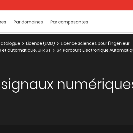
mes
Par domaines
Par composantes
e catalogue
Licence (LMD)
Licence Sciences pour l'ingénieur
ue et automatique, UFR ST
S4 Parcours Electronique Automati
e signaux numérique