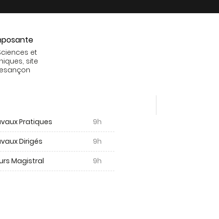
posante
Sciences et
niques, site
Besançon
avaux Pratiques
9h
vaux Dirigés
9h
urs Magistral
9h