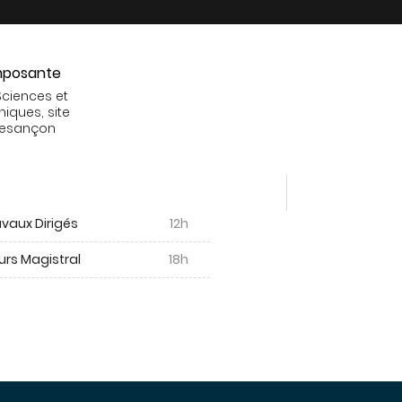
posante
Sciences et
niques, site
Besançon
vaux Dirigés
12h
urs Magistral
18h