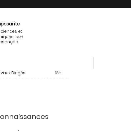
posante
Sciences et
niques, site
Besançon
vaux Dirigés
18h
 connaissances