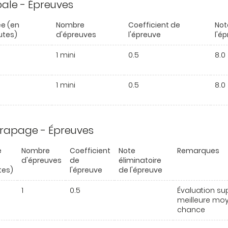
ipale - Épreuves
e (en
Nombre
Coefficient de
Not
utes)
d'épreuves
l'épreuve
l'é
1 mini
0.5
8.0
1 mini
0.5
8.0
trapage - Épreuves
e
Nombre
Coefficient
Note
Remarques
d'épreuves
de
éliminatoire
tes)
l'épreuve
de l'épreuve
1
0.5
Évaluation su
meilleure moye
chance