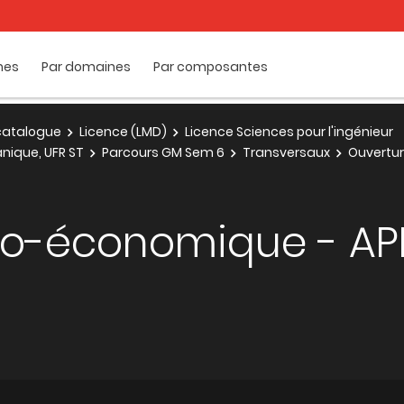
mes
Par domaines
Par composantes
e catalogue
Licence (LMD)
Licence Sciences pour l'ingénieur
nique, UFR ST
Parcours GM Sem 6
Transversaux
Ouvertur
io-économique - AP