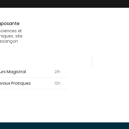
posante
Sciences et
niques, site
Besançon
urs Magistral
21h
avaux Pratiques
12h