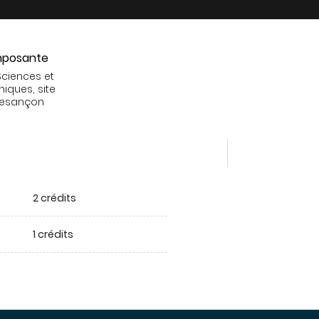
posante
Sciences et
niques, site
Besançon
2 crédits
1 crédits