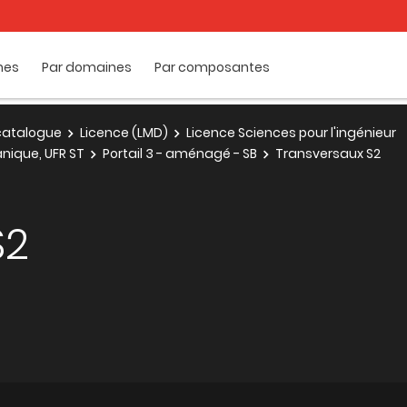
mes
Par domaines
Par composantes
e catalogue
Licence (LMD)
Licence Sciences pour l'ingénieur
nique, UFR ST
Portail 3 - aménagé - SB
Transversaux S2
S2