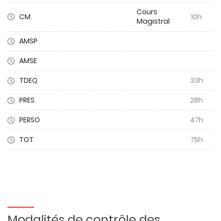
Cours
CM
10h
Magistral
AMSP
AMSE
TDEQ
33h
PRES
28h
PERSO
47h
TOT
75h
Modalités de contrôle des