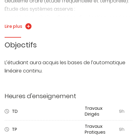
deuxième ordre (étude fréquentielle et temporelle).
Étude des systèmes asservis :
constitution : chaîne d’action, de réaction, consigne,
comparateur précision des systèmes asservis :
Lire plus
classe
d’un système, erreur statique, erreur de traînage
Objectifs
stabilité des systèmes asservis
L’étudiant aura acquis les bases de l’automatique
linéaire continu.
Heures d'enseignement
Travaux
TD
9h
Dirigés
Travaux
TP
9h
Pratiques