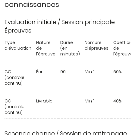
connaissances
Évaluation initiale / Session principale -
Épreuves
Type
Nature
Durée
Nombre
Coefficie
d'évaluation
de
(en
d'épreuves
de
l'épreuve
minutes)
l'épreuve
CC
Écrit
90
Min 1
60%
(contrôle
continu)
CC
Livrable
Min 1
40%
(contrôle
continu)
Seconde chance / Session de rattrapage