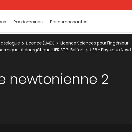
mes
Par domaines
Par composantes
e catalogue
Licence (LMD)
Licence Sciences pour l'ingénieur
thermique et énergétique, UFR STGI Belfort
UE8 - Physique New
ue newtonienne 2