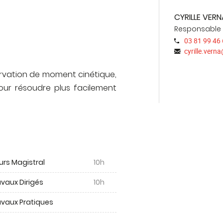
CYRILLE VERN
Responsable
03 81 99 46
cyrille.verna
ervation de moment cinétique,
our résoudre plus facilement
urs Magistral
10h
vaux Dirigés
10h
avaux Pratiques