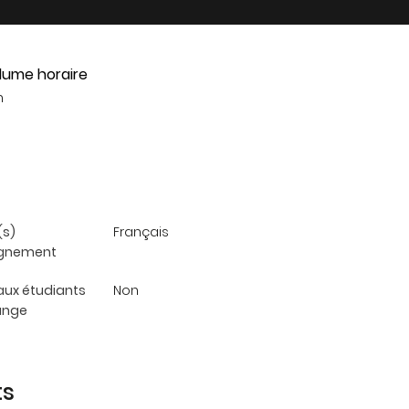
lume horaire
h
(s)
Français
ignement
aux étudiants
Non
ange
ts