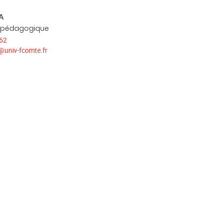
A
 pédagogique
 62
@
univ-fcomte.fr