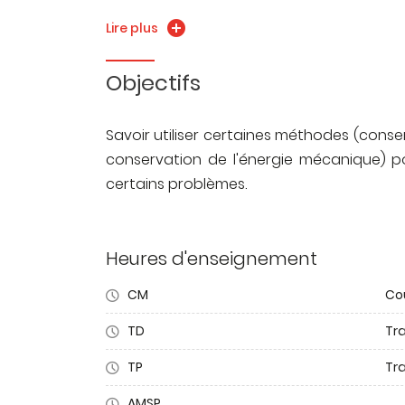
L'énergétique
Lire plus
Objectifs
Savoir utiliser certaines méthodes (cons
conservation de l'énergie mécanique) p
certains problèmes.
Heures d'enseignement
CM
Co
TD
Tra
TP
Tr
AMSP