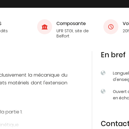
S
Composante
Vo
dits
UFR STGI, site de
20
Belfort
En bref
Langue
clusivement la mécanique du
d'ense
ets matériels dont l'extension
Ouvert 
en éch
a partie 1.
Contac
inétique