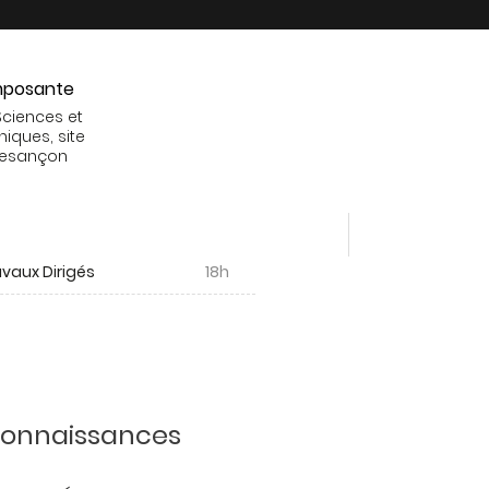
posante
Sciences et
niques, site
Besançon
vaux Dirigés
18h
 connaissances