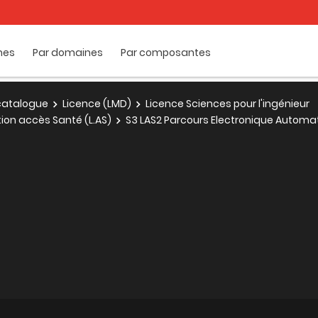
mes
Par domaines
Par composantes
e catalogue
Licence (LMD)
Licence Sciences pour l'ingénieur
tion accès Santé (L.AS)
S3 LAS2 Parcours Electronique Automa