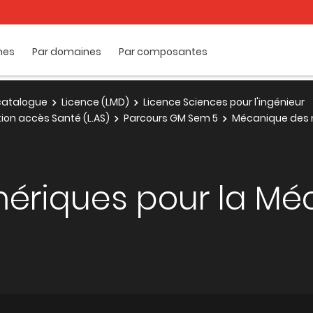
mes
Par domaines
Par composantes
e catalogue
Licence (LMD)
Licence Sciences pour l'ingénieur
tion accès Santé (L.AS)
Parcours GM Sem 5
Mécanique des m
riques pour la Méc