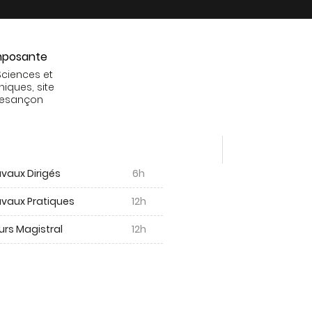
posante
Sciences et
niques, site
Besançon
vaux Dirigés
6h
avaux Pratiques
12h
urs Magistral
12h