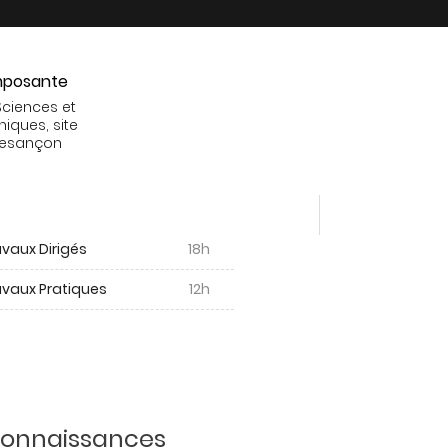
posante
Sciences et
niques, site
Besançon
vaux Dirigés
18h
avaux Pratiques
12h
 connaissances