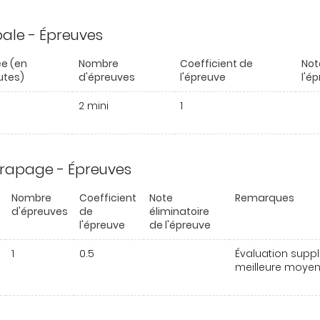
ipale - Épreuves
e (en
Nombre
Coefficient de
Not
utes)
d'épreuves
l'épreuve
l'é
2 mini
1
trapage - Épreuves
Nombre
Coefficient
Note
Remarques
d'épreuves
de
éliminatoire
l'épreuve
de l'épreuve
1
0.5
Évaluation suppl
meilleure moyenn