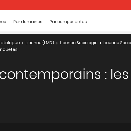
mes
Par domaines
Par composantes
e catalogue
Licence (LMD)
Licence Sociologie
Licence Socio
enquêtes
 contemporains : le