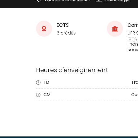
ECTS
Com
6 crédits
UFR 
lang
l'ho
soci
Heures d'enseignement
TD
Tra
CM
Co