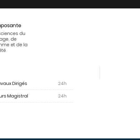
posante
Sciences du
age, de
mme et de la
été
vaux Dirigés
24h
urs Magistral
24h