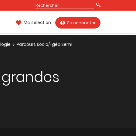
Ma sélection
Se connecter
logie
Parcours socio/-géo Sem1
s grandes