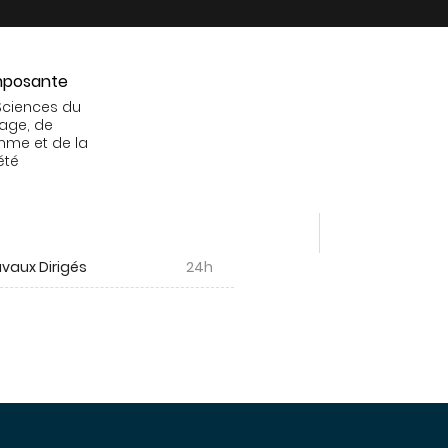
posante
Sciences du
age, de
mme et de la
été
vaux Dirigés
24h