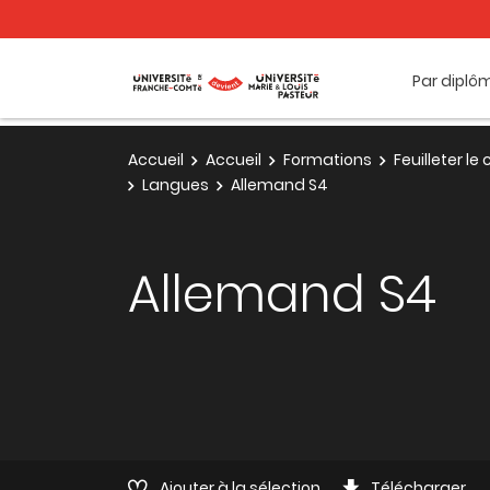
Par diplô
Accueil
Accueil
Formations
Feuilleter l
Langues
Allemand S4
Allemand S4
Ajouter à la sélection
Télécharger