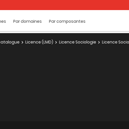
mes
Par domaines
Par composantes
e catalogue
Licence (LMD)
Licence Sociologie
Licence Socio