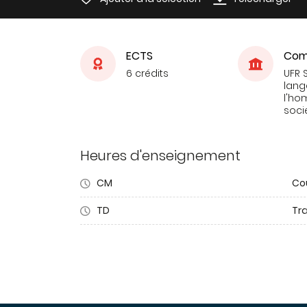
ECTS
Com
6 crédits
UFR 
lang
l'ho
soci
Heures d'enseignement
CM
Co
TD
Tra