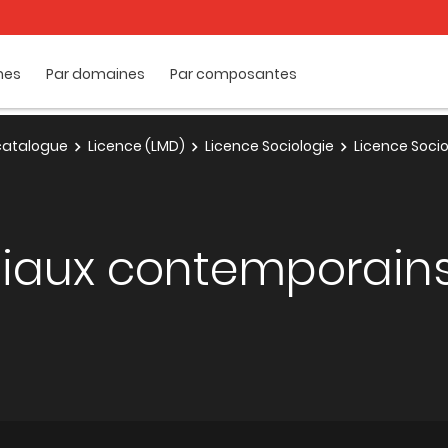
mes
Par domaines
Par composantes
e catalogue
Licence (LMD)
Licence Sociologie
Licence Socio
iaux contemporain