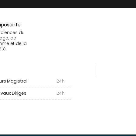
posante
Sciences du
age, de
mme et de la
été
urs Magistral
24h
vaux Dirigés
24h