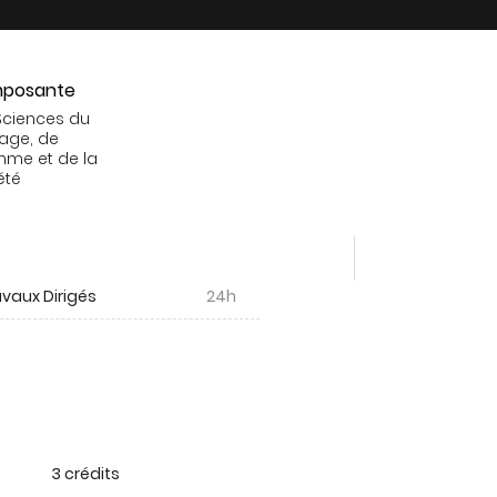
posante
Sciences du
age, de
mme et de la
été
vaux Dirigés
24h
3 crédits