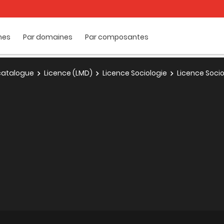
mes
Par domaines
Par composantes
e catalogue
Licence (LMD)
Licence Sociologie
Licence Socio