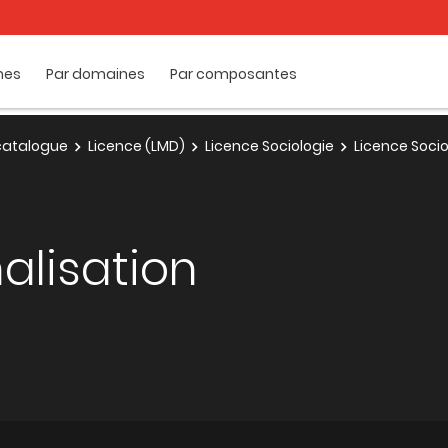
mes
Par domaines
Par composantes
e catalogue
Licence (LMD)
Licence Sociologie
Licence Socio
alisation