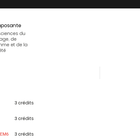
posante
Sciences du
age, de
mme et de la
été
3 crédits
3 crédits
3 crédits
 SEM6